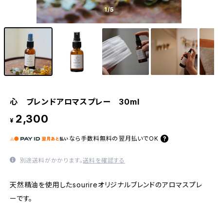
1
/5
心 ブレンドアロマスプレー 30ml
2,300
¥
なら
手数料無料の
翌月払いでOK
別途送料がかかります。
送料を確認する
天然精油を使用したsourireオリジナルブレンドのアロマスプレ
ーです。